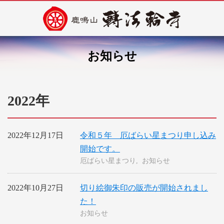
お知らせ
2022年
2022年12月17日
令和５年 厄ばらい星まつり申し込み
開始です。
厄ばらい星まつり
お知らせ
2022年10月27日
切り絵御朱印の販売が開始されまし
た！
お知らせ