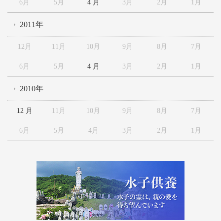
6月
5月
4 月
3月
2月
1月
2011年
12月
11月
10月
9月
8月
7月
6月
5月
4 月
3月
2月
1月
2010年
12 月
11月
10月
9月
8月
7月
6月
5月
4月
3月
2月
1月